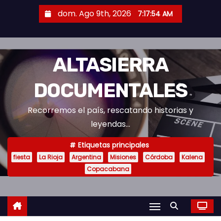
S
dom. Ago 9th, 2026
7:17:55 AM
a
l
t
ALTASIERRA
a
r
DOCUMENTALES
a
l
Recorremos el país, rescatando historias y
c
leyendas...
o
n
Etiquetas principales
t
fiesta
La Rioja
Argentina
Misiones
Córdoba
Kalena
Copacabana
e
n
i
d