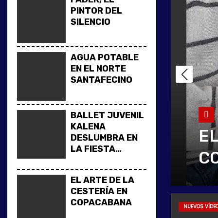
o
PINTOR DEL
SILENCIO
AGUA POTABLE
EN EL NORTE
SANTAFECINO
L KALENA
BALLET JUVENIL
KALENA
LA FIESTA
EL 
DESLUMBRA EN
LA FIESTA
INMIGRANTE
COP
NACIONAL DEL
INMIGRANTE
EL ARTE DE LA
CESTERÍA EN
COPACABANA
NUEVOS VÍDE