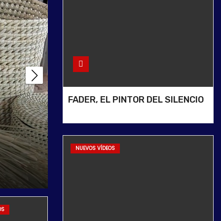
FADER, EL PINTOR DEL SILENCIO
COSMOSFIESTA “El
Efímero del Cosmos
NUEVOS VÍDEOS
Recuerdo de Prima
en Villa Giardino”
OS