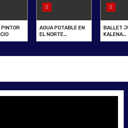
L PINTOR
AGUA POTABLE EN
BALLET J
NCIO
EL NORTE
KALENA
SANTAFECINO
DESLUMBR
FIESTA N
DEL INMI