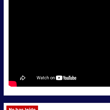
HISTÓRICO EN
SAN LUIS
EL SOBERBIO Y
LA CITRONELA
LOS
PICAPEDREROS
DE OLTA
No has leído