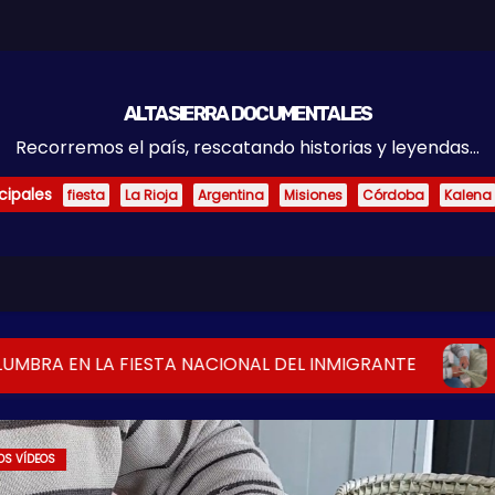
ALTASIERRA DOCUMENTALES
Recorremos el país, rescatando historias y leyendas...
cipales
fiesta
La Rioja
Argentina
Misiones
Córdoba
Kalena
A EN LA FIESTA NACIONAL DEL INMIGRANTE
EL A
EOS