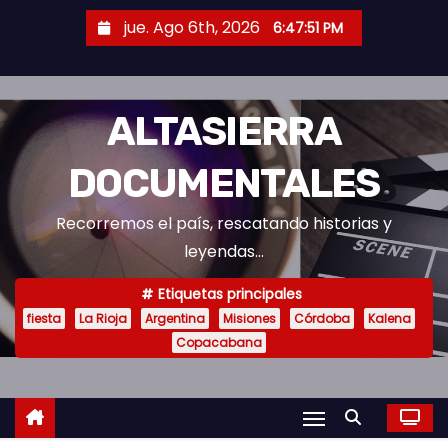
S
jue. Ago 6th, 2026
6:47:51 PM
a
l
t
ALTASIERRA
a
r
DOCUMENTALES
a
l
Recorremos el país, rescatando historias y
c
leyendas...
o
n
Etiquetas principales
t
fiesta
La Rioja
Argentina
Misiones
Córdoba
Kalena
Copacabana
e
n
i
d